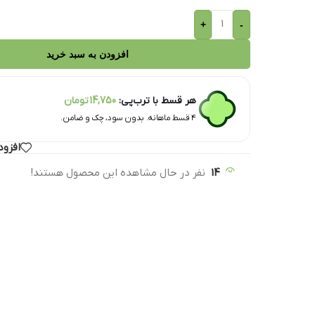
+
-
افزودن به سبد خرید
هر قسط با ترب‌پی:
14,750
تومان
۴ قسط ماهانه. بدون سود، چک و ضامن.
افزود
14
نفر در حال مشاهده این محصول هستند!