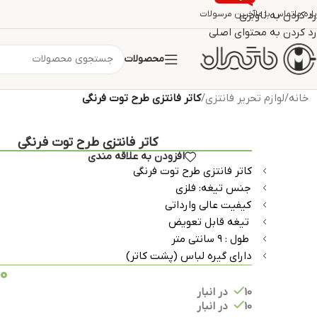
اره ما
تماس با ما
رد کردن به ناوبری
آخرین مرسولات
رد کردن به محتوای اصلی
محصولات
خانه
/
لوازم تحریر فانتزی
/
کاتر فانتزی طرح توت فرنگی
کاتر فانتزی طرح توت فرنگی
افزودن به علاقه مندی
کاتر فانتزی طرح توت فرنگی
جنس تیغه: فلزی
کیفیت عالی وارداتی
️ تیغه قابل تعویض
️ طول : ۹ سانتی متر
دارای گیره لباس (پشت کاتر)
00
10 در انبار
10 در انبار