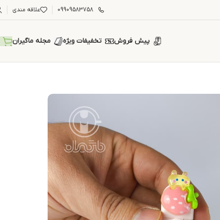
09909583758
علاقه مندی
پیش فروش
تخفیفات ویژه
مجله ماگیران