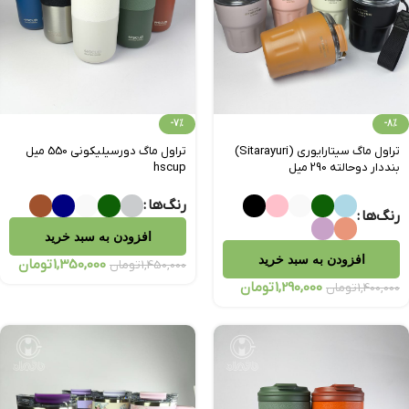
-7%
-8%
تراول‌ ماگ سیتارایوری (Sitarayuri)
تراول‌ ماگ دورسیلیکونی 550 میل
بنددار دوحالته 290 میل
hscup
رنگ‌ها
رنگ‌ها
افزودن به سبد خرید
افزودن به سبد خرید
1,350,000
تومان
1,450,000
تومان
1,290,000
تومان
1,400,000
تومان