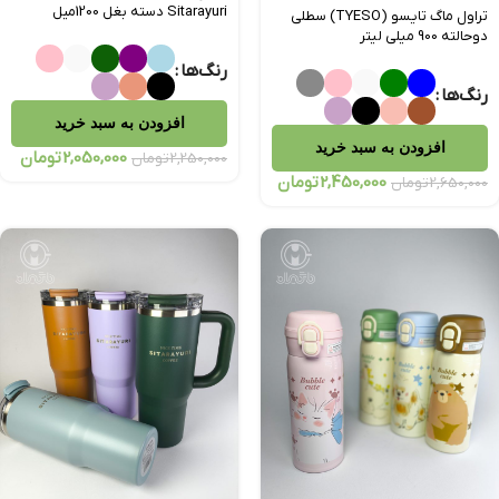
Sitarayuri دسته بغل 1200میل
تراول ماگ تایسو (TYESO) سطلی
دوحالته 900 میلی لیتر
رنگ‌ها
رنگ‌ها
افزودن به سبد خرید
افزودن به سبد خرید
2,050,000
تومان
2,250,000
تومان
2,450,000
تومان
2,650,000
تومان