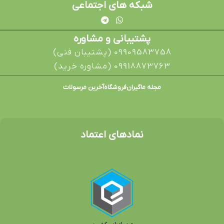
شبکه های اجتماعی
پشتیبانی و مشاوره
09909583758 (پشتیبان فنی)
09918873763 (مشاوره خرید)
مجله ماگیران
فروشگاه
آخرین مرسولات
نمادهای اعتماد