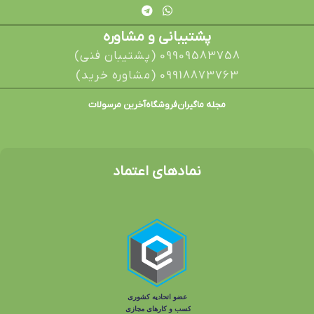
پشتیبانی و مشاوره
09909583758 (پشتیبان فنی)
09918873763 (مشاوره خرید)
مجله ماگیران
فروشگاه
آخرین مرسولات
نمادهای اعتماد