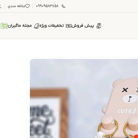
09909583758
علاقه مندی
پیش فروش
تخفیفات ویژه
مجله ماگیران