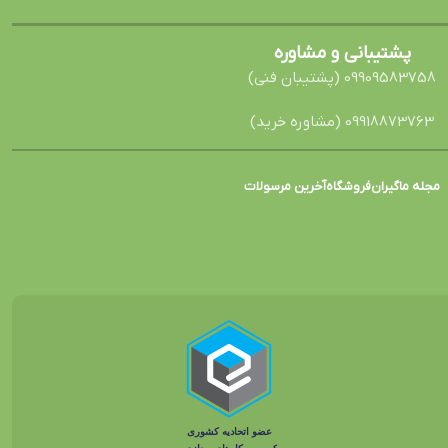
پشتیبانی و مشاوره
09909583758 (پشتیبان فنی)
09918873763 (مشاوره خرید)
مجله ماگیران
فروشگاه
آخرین مرسولات