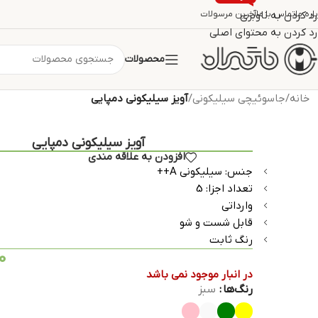
اره ما
تماس با ما
رد کردن به ناوبری
آخرین مرسولات
رد کردن به محتوای اصلی
محصولات
خانه
/
جاسوئیچی سیلیکونی
/
آویز سیلیکونی دمپایی
آویز سیلیکونی دمپایی
افزودن به علاقه مندی
جنس: سیلیکونی A++
تعداد اجزا: 5
وارداتی
قابل شست و شو
رنگ ثابت
0
در انبار موجود نمی باشد
رنگ‌ها
سبز