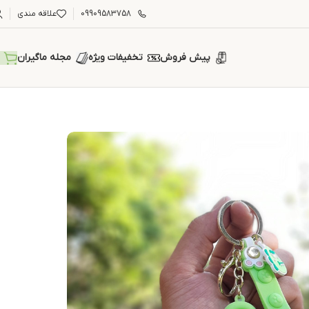
09909583758
علاقه مندی
پیش فروش
تخفیفات ویژه
مجله ماگیران