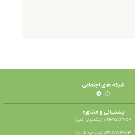
شبکه های اجتماعی
پشتیبانی و مشاوره
09909583758 (پشتیبان فنی)
09918873763 (مشاوره خرید)