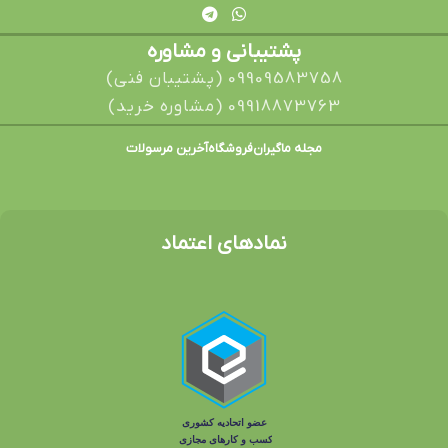
پشتیبانی و مشاوره
09909583758 (پشتیبان فنی)
09918873763 (مشاوره خرید)
مجله ماگیران
فروشگاه
آخرین مرسولات
نمادهای اعتماد