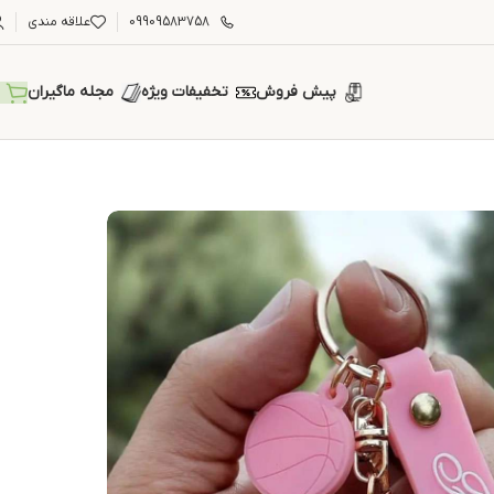
09909583758
علاقه مندی
پیش فروش
تخفیفات ویژه
مجله ماگیران