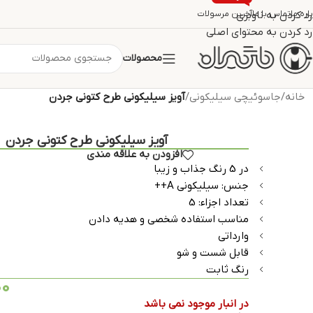
اره ما
تماس با ما
رد کردن به ناوبری
آخرین مرسولات
رد کردن به محتوای اصلی
محصولات
خانه
/
جاسوئیچی سیلیکونی
/
آویز سیلیکونی طرح کتونی جردن
آویز سیلیکونی طرح کتونی جردن
افزودن به علاقه مندی
در 5 رنگ جذاب و زیبا
جنس: سیلیکونی A++
تعداد اجزاء: 5
مناسب استفاده شخصی و هدیه دادن
وارداتی
قابل شست و شو
رنگ ثابت
00
در انبار موجود نمی باشد