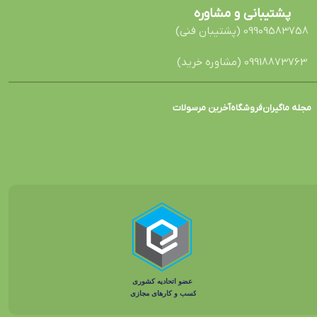
پشتیبانی و مشاوره
09909583758 (پشتیبان فنی)
09918873763 (مشاوره خرید)
مجله ماگیران
فروشگاه
آخرین مرسولات