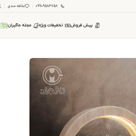
09909583758
علاقه مندی
پیش فروش
تخفیفات ویژه
مجله ماگیران