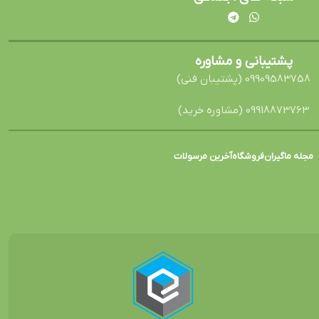
پشتیبانی و مشاوره
09909583758 (پشتیبان فنی)
09918873763 (مشاوره خرید)
مجله ماگیران
فروشگاه
آخرین مرسولات