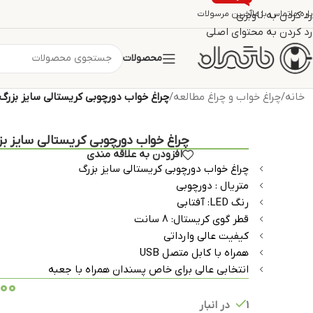
اره ما
تماس با ما
رد کردن به ناوبری
آخرین مرسولات
رد کردن به محتوای اصلی
محصولات
خانه
/
چراغ خواب و چراغ مطالعه
/
چراغ خواب دورچوبی کریستالی سایز بزرگ
چراغ خواب دورچوبی کریستالی سایز بز
افزودن به علاقه مندی
چراغ خواب دورچوبی کریستالی سایز بزرگ
متریال : دورچوبی
رنگ LED: آفتابی
قطر گوی کریستال: 8 سانت
کیفیت عالی وارداتی
همراه با کابل متصل USB
انتخابی عالی برای خاص پسندان همراه با جعبه
000
1 در انبار