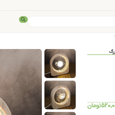
رگ
520,
تومان