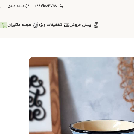
09909583758
علاقه مندی
پیش فروش
تخفیفات ویژه
مجله ماگیران