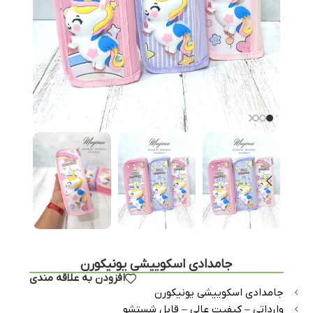
جامدادی اسکوییشی یونیکورن
افزودن به علاقه مندی
جامدادی اسکوییشی یونیکورن
وارداتی – کیفیت عالی – قابل شستشو