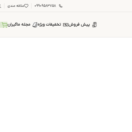
09909583758
علاقه مندی
پیش فروش
تخفیفات ویژه
مجله ماگیران