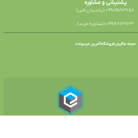
پشتیبانی و مشاوره
09909583758 (پشتیبان فنی)
09918873763 (مشاوره خرید)
مجله ماگیران
فروشگاه
آخرین مرسولات