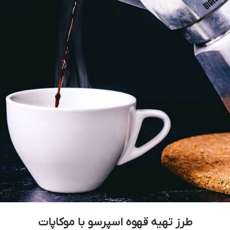
طرز تهیه قهوه اسپرسو با موکاپات